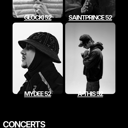
GLOCKI 52
SAINTPRINCE 52
MYDEE 52
A-THIS 52
CONCERTS